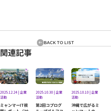
BACK TO LIST
関連記事
2025.12.24
|
企業
2025.10.30
|
企業
2025.10.10
|
企業
活動
活動
活動
ミャンマーIT視
第2回コプログ
沖縄で広がるミ
察レポート（20
ループゴルフコ
ャンマー人の