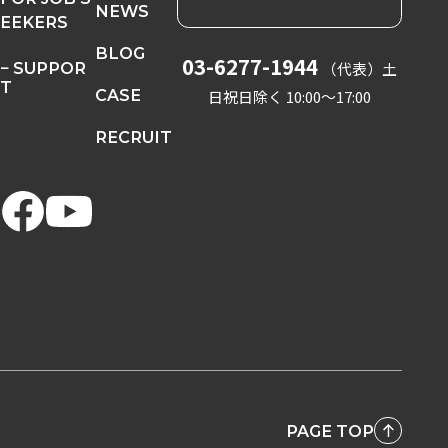
NEWS
EEKERS
BLOG
03-6277-1944
− SUPPOR
（代表）
土
T
CASE
日祝日除く 10:00〜17:00
RECRUIT
PAGE TOP