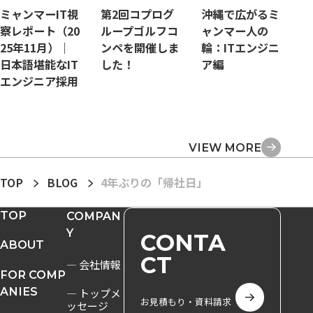
ミャンマーIT視
第2回コプログ
沖縄で広がるミ
察レポート（20
ループゴルフコ
ャンマー人の
25年11月）｜
ンペを開催しま
輪：ITエンジニ
日本語堪能なIT
した！
ア編
エンジニア採用
VIEW MORE
TOP
BLOG
4年ぶりの「帰社日」
TOP
COMPAN
Y
CONTA
ABOUT
CT
― 会社情報
FOR COMP
ANIES
― トップメ
お見積もり・資料請求
ッセージ